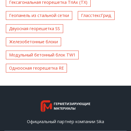
Гексагональная георешетка TriAx (TX)
Геопанель из стальной сетки
ГласстексГрид
Двуосная георешетка SS
Железобетонные блоки
Модульный бетонный блок TW1
Одноосная георешетка RE
Официальный партнёр компании Sika