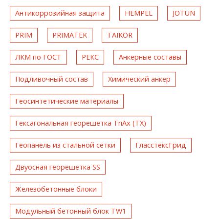
Антикоррозийная защита
HEMPEL
JOTUN
PRIM
PRIMATEK
TAIKOR
ЛКМ по ГОСТ
РЕКС
Анкерные составы
Подливочный состав
Химический анкер
Геосинтетические материалы
Гексагональная георешетка TriAx (TX)
Геопанель из стальной сетки
ГласстексГрид
Двуосная георешетка SS
Железобетонные блоки
Модульный бетонный блок TW1