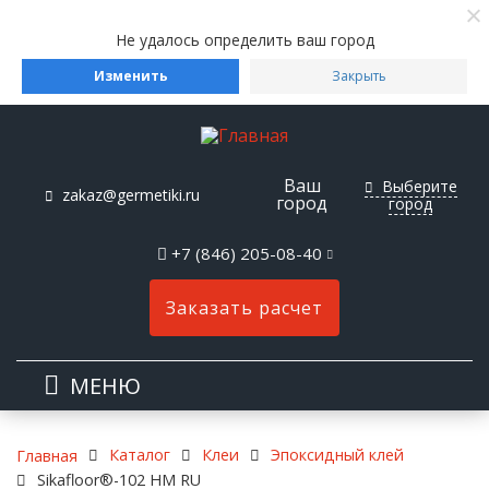
Не удалось определить ваш город
Изменить
Закрыть
Ваш
Выберите
zakaz@germetiki.ru
город
город
+7 (846) 205-08-40
Заказать расчет
МЕНЮ
Каталог
Клеи
Эпоксидный клей
Главная
Sikafloor®-102 HM RU