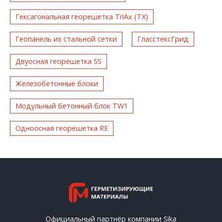
Гексагональная георешетка TriAx (TX)
Геопанель из стальной сетки
ГласстексГрид
Двуосная георешетка SS
Железобетонные блоки
Модульный бетонный блок TW1
Одноосная георешетка RE
Официальный партнёр компании Sika